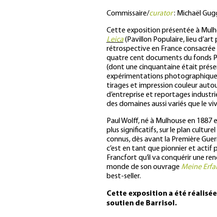
Commissaire/
curator
: Michaël Gug
Cette exposition présentée à Mulhouse
Leica
(Pavillon Populaire, lieu d’art
rétrospective en France consacrée
quatre cent documents du fonds Pa
(dont une cinquantaine était présen
expérimentations photographiques c
tirages et impression couleur autour
d’entreprise et reportages industrie
des domaines aussi variés que le vivan
Paul Wolff, né à Mulhouse en 1887 
plus significatifs, sur le plan cult
connus, dès avant la Première Guerr
c’est en tant que pionnier et actif
Francfort qu’il va conquérir une re
monde de son ouvrage
Meine Erfah
best-seller.
Cette exposition a été réalisée
soutien de Barrisol.