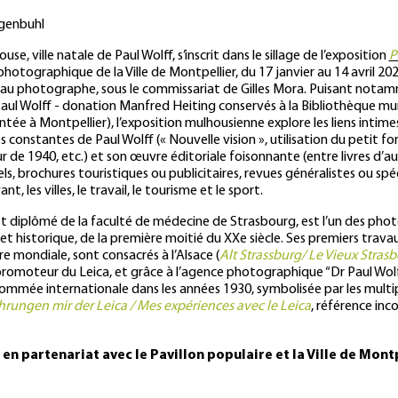
genbuhl
, ville natale de Paul Wolff, s’inscrit dans le sillage de l’exposition
P
 photographique de la Ville de Montpellier, du 17 janvier au 14 avril 20
 au photographe, sous le commissariat de Gilles Mora. Puisant notam
ul Wolff - donation Manfred Heiting conservés à la Bibliothèque mu
tée à Montpellier), l’exposition mulhousienne explore les liens intimes
onstantes de Paul Wolff (« Nouvelle vision », utilisation du petit 
 de 1940, etc.) et son œuvre éditoriale foisonnante (entre livres d’aut
ls, brochures touristiques ou publicitaires, revues généralistes ou spéc
t, les villes, le travail, le tourisme et le sport.
et diplômé de la faculté de médecine de Strasbourg, est l’un des pho
urel et historique, de la première moitié du XXe siècle. Ses premiers tr
e mondiale, sont consacrés à l’Alsace (
Alt Strassburg/ Le Vieux Stras
 promoteur du Leica, et grâce à l’agence photographique “Dr Paul Wolf
nommée internationale dans les années 1930, symbolisée par les multipl
rungen mir der Leica / Mes expériences avec le Leica
, référence inc
 en partenariat avec le Pavillon populaire et la Ville de Montp