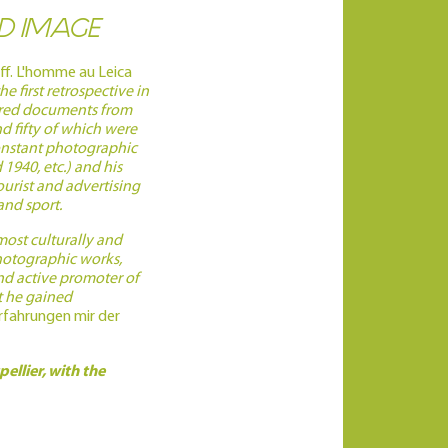
ED IMAGE
ff. L'homme au Leica
e first retrospective in
ndred documents from
d fifty of which were
constant photographic
1940, etc.) and his
ourist and advertising
and sport.
most culturally and
photographic works,
and active promoter of
t he gained
rfahrungen mir der
ellier, with the