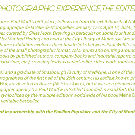
PHOTOGRAPHIC EXPERIENCE,THE EDIT
ouse, Paul Wolff's birthplace, follows on from the exhibition
Paul Wol
ographique de la Ville de Montpellier, January 17 to April 14, 2024), th
r, curated by Gilles Mora. Drawing in particular on some four hu
d by Manfred Heiting and held at the City Library of Mulhouse (aroun
house exhibition explores the intimate links between Paul Wolff's 
e of the small photographic format, color prints and printing around 
 books by published authors, company books and industrial reports, t
gazines, etc.), covering fields as varied as life, cities, work, tourism 
87 and a graduate of Strasbourg's Faculty of Medicine, is one of the 
tographers of the first half of the 20th century. His earliest known 
War, are devoted to Alsace (
Alt Strassburg
), but it was as a pioneer 
graphic agency "Dr Paul Wolff & Tritschler" founded in Frankfurt, tha
, symbolized by the multiple editions worldwide of his book
Meine E
veritable bestseller.
 in partnership with the Pavillon Populaire and the City of Montp