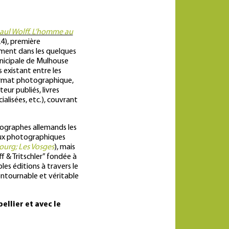
aul Wolff. L’homme au
24), première
ment dans les quelques
nicipale de Mulhouse
 existant entre les
format photographique,
eur publiés, livres
ialisées, etc.), couvrant
tographes allemands les
avaux photographiques
bourg; Les Vosges
), mais
f & Tritschler” fondée à
es éditions à travers le
ontournable et véritable
ellier et avec le