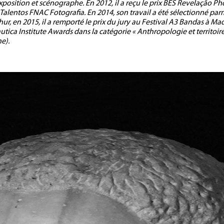
exposition et scénographe. En 2012, il a reçu le prix BES Revelação 
entos FNAC Fotografia. En 2014, son travail a été sélectionné parmi
r, en 2015, il a remporté le prix du jury au Festival A3 Bandas à Ma
utica Institute Awards dans la catégorie « Anthropologie et territoire 
e).