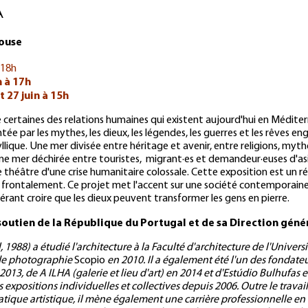
A
house
 18h
n à 17h
t 27 juin à 15h
certaines des relations humaines qui existent aujourd'hui en Méditer
tée par les mythes, les dieux, les légendes, les guerres et les rêves en
lique. Une mer divisée entre héritage et avenir, entre religions, myt
e mer déchirée entre touristes, migrant·es et demandeur·euses d'asi
héâtre d'une crise humanitaire colossale. Cette exposition est un récit
 frontalement. Ce projet met l'accent sur une société contemporaine q
férant croire que les dieux peuvent transformer les gens en pierre.
soutien de la République du Portugal et de sa Direction génér
88) a étudié l'architecture à la Faculté d'architecture de l'Universit
 de photographie
Scopio
en 2010. Il a également été l'un des fondate
2013, de A ILHA (galerie et lieu d'art) en 2014 et d'Estúdio Bulhufas e
xpositions individuelles et collectives depuis 2006. Outre le travail 
atique artistique, il mène également une carrière professionnelle en 