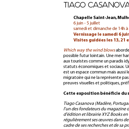
TIAGO CASANOV
Chapelle Saint-Jean, Mul
6 juin - 5 juillet
samedi et dimanche de 14h à
Vernissage le samedi 6 jui
Visites guidées les 13, 21 e
Which way the wind blows
aborde 
possible futur lointain. Une mer han
aux touristes comme un paradis idyl
statuts économiques et sociaux. Un
est un espace commun mais aussi le t
migratoire qui ne la représente pas
preuves visuelles et politiques, pré
Cette exposition bénéficie du 
Tiago Casanova (Madère, Portugal, 19
l'un des fondateurs du magazine
d'édition et librairie XYZ Books en 
régulièrement ses œuvres dans des e
cadre de ses recherches et de sa pr