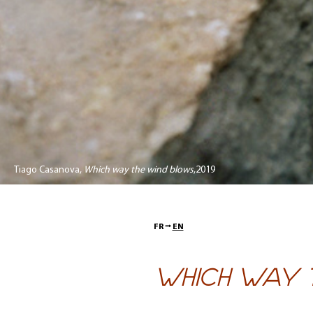
Tiago Casanova,
Which way the wind blows
,2019
FR ⭢
EN
WHICH WAY 