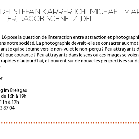
DE), STEFAN KARRER (CH), MICHAËL MA
 (FR), JACOB SCHNETZ (DE)
rt L6 pose la question de l’interaction entre attraction et photograph
ns notre société. La photographie devrait-elle se consacrer aux mot
riste qui se tourne vers le non-vu et le non-perçu ? Peu attrayants d
hétique courante ? Peu attrayants dans le sens où ces images se voi
apides d’aujourd’hui, et ouvrent sur de nouvelles perspectives sur de
s.
et
g im Breisgau
s de 16h à 19h
11h à 17h
3 87 04