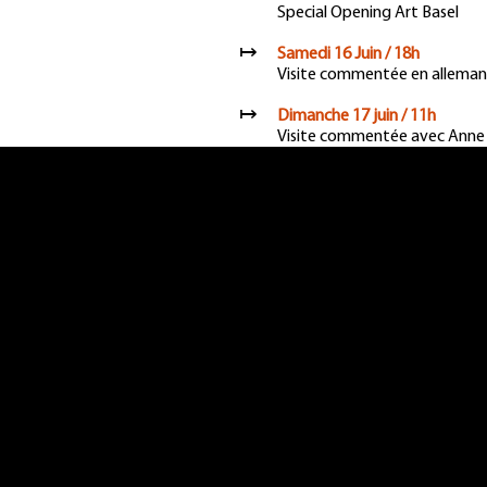
Special Opening Art Basel
↦
Samedi 16 Juin / 18h
Visite commentée en allemand
↦
Dimanche 17 juin / 11h
Visite commentée avec Anne I
↦
Dimanche 24 juin / 17h30 / Ci
Projection du film
Stalker
, d’
Exposition
ZONES
KAZUMA OBARA (J
GEORG ZINSLER (
Commissariat d'exposition : 
FABRIKculture
60 rue de Bâle, 68220 Hégen
Tel 06 24 96 12 30
Cinéma Bel Air