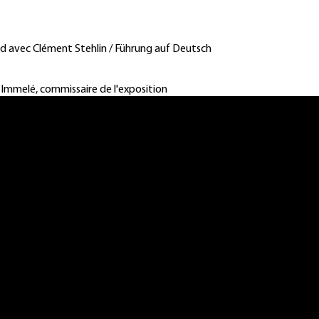
 avec Clément Stehlin / Führung auf Deutsch
mmelé, commissaire de l'exposition
néma Bel Air
Andrei Tarkovski (1979)
A), MICHEL MAZZONI (BE), ESTER VONP
AU)
Anne Immelé
heim