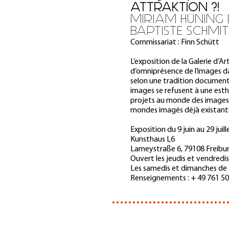
ATTRAKTION ?!
MIRIAM HÜNING (
BAPTISTE SCHMITT
Commissariat : Finn Schütt
L’exposition de la Galerie d’A
d’omniprésence de l’images da
selon une tradition documenta
images se refusent à une est
projets au monde des images r
mondes imagés déjà existant
Exposition du 9 juin au 29 juill
Kunsthaus L6
Lameystraße 6, 79108 Freibur
Ouvert les jeudis et vendredi
Les samedis et dimanches de 
Renseignements : + 49 761 50