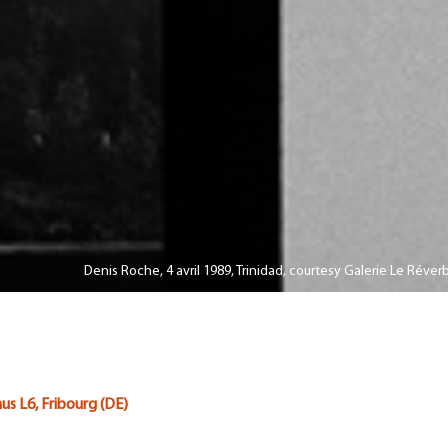
Denis Roche, 4 avril 1989, Trinidad, courtesy Galerie Le Rév
aus L6, Fribourg (DE)