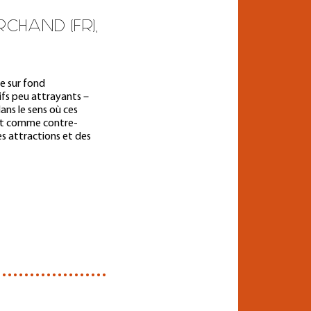
RCHAND (FR),
ie sur fond
ifs peu attrayants –
ans le sens où ces
ent comme contre-
s attractions et des