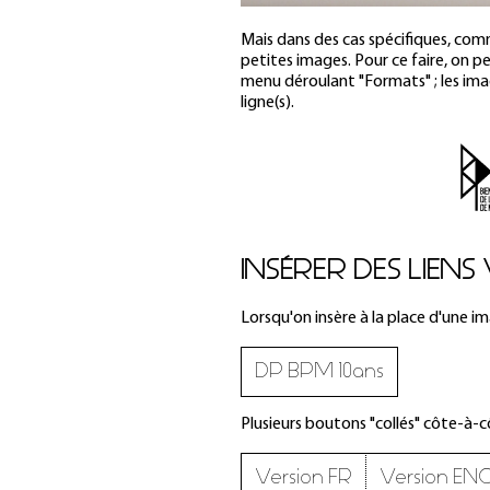
Mais dans des cas spécifiques, co
petites images. Pour ce faire, on p
menu déroulant "Formats" ; les imag
ligne(s).
INSÉRER DES LIEN
Lorsqu'on insère à la place d'une i
DP BPM 10ans
Plusieurs boutons "collés" côte-à-c
Version FR
Version EN